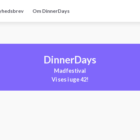
yhedsbrev
Om DinnerDays
DinnerDays
Madfestival
Vi ses i uge 42!