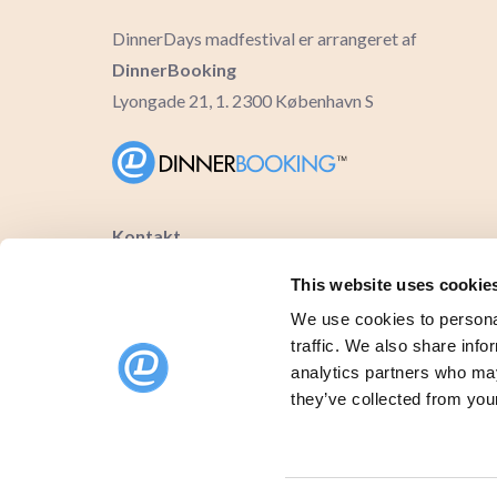
DinnerDays madfestival er arrangeret af
DinnerBooking
Lyongade 21, 1. 2300 København S
Kontakt
support@dinnerbooking.com
This website uses cookie
We use cookies to personal
traffic. We also share info
analytics partners who may
they’ve collected from your
DinnerDays © 2026 Alle rettigheder forbeholdes.