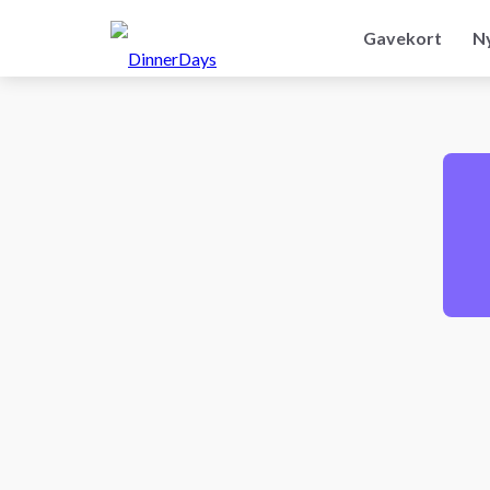
Hop
til
Gavekort
N
indhold