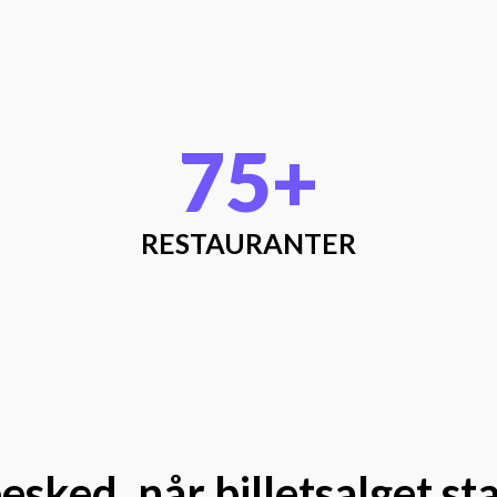
75+
RESTAURANTER
esked, når billetsalget st