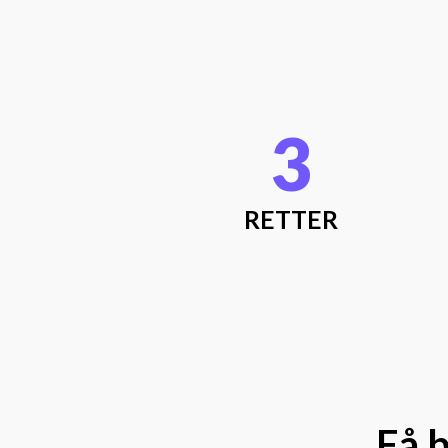
3
RETTER
Få b