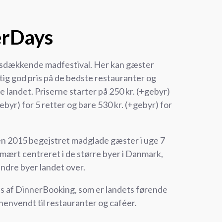
rDays
dsdækkende madfestival. Her kan gæster
gtig god pris på de bedste restauranter og
e landet. Priserne starter på 250 kr. (+gebyr)
gebyr) for 5 retter og bare 530 kr. (+gebyr) for
en 2015 begejstret madglade gæster i uge 7
imært centreret i de større byer i Danmark,
indre byer landet over.
 af DinnerBooking, som er landets førende
envendt til restauranter og caféer.