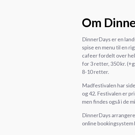
Om Dinne
DinnerDays er en lan
spise en menu til en ri
cafeer fordelt over hel
for 3 retter, 350 kr. (+
8-10 retter.
Madfestivalen har sid
og 42. Festivalen er pr
men findes også i de m
DinnerDays arrangeres
online bookingsystem h